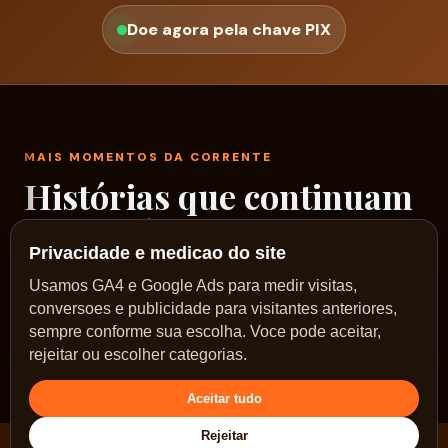
Doe agora pela chave PIX
MAIS MOMENTOS DA CORRENTE
Histórias que continuam
passando por aqui
Privacidade e medicao do site
Um rodízio de fotos reais dos nossos encontros,
Usamos GA4 e Google Ads para medir visitas,
conversoes e publicidade para visitantes anteriores,
ações e caminhos no Sol Nascente.
sempre conforme sua escolha. Voce pode aceitar,
rejeitar ou escolher categorias.
Aceitar tudo
Rejeitar