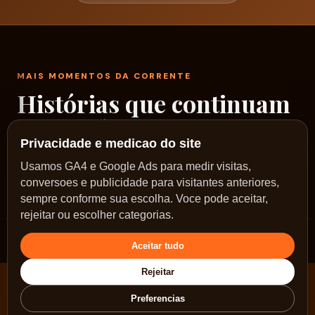
MAIS MOMENTOS DA CORRENTE
Histórias que continuam
passando por aqui
Privacidade e medicao do site
Um rodízio de fotos reais dos nossos encontros,
Usamos GA4 e Google Ads para medir visitas,
conversoes e publicidade para visitantes anteriores,
ações e caminhos no Sol Nascente.
sempre conforme sua escolha. Voce pode aceitar,
rejeitar ou escolher categorias.
Aceitar tudo
Rejeitar
Pix: doacao@correntebrasilia.com.br ·
Voltar para
Preferencias