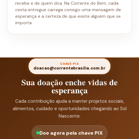
recebe e de quem doa. Na Corrente do Bem, cada
cesta entregue carrega consigo uma mensagem de
esperança e a certeza de que existe alguém que se
importa.
CHAVE PIX
doacao@correntebrasilia.com.br
Sua doação enche vidas de
esperança
Cada contribuição ajuda a manter projetos sociais,
alimentos, cuidado e oportunidades chegando ao Sol
Nascente.
Doe agora pela chave PIX