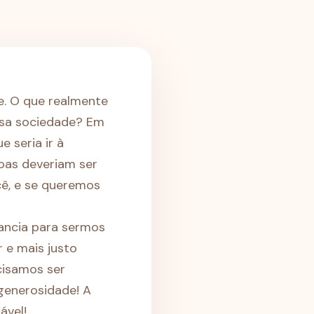
. O que realmente
ssa sociedade? Em
 seria ir à
oas deveriam ser
ê, e se queremos
nancia para sermos
 e mais justo
cisamos ser
 generosidade! A
ável!