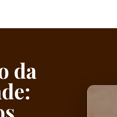
o da
de:
os