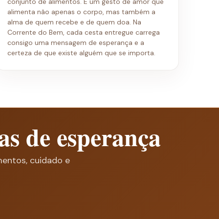
conjunto de alimentos. É um gesto de amor que
alimenta não apenas o corpo, mas também a
alma de quem recebe e de quem doa. Na
Corrente do Bem, cada cesta entregue carrega
consigo uma mensagem de esperança e a
certeza de que existe alguém que se importa.
as de esperança
mentos, cuidado e