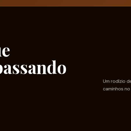
ue
passando
Um rodízio d
caminhos no 