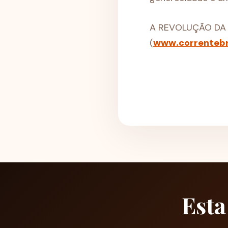
A REVOLUÇÃO DA G
(
www.correntebra
Esta