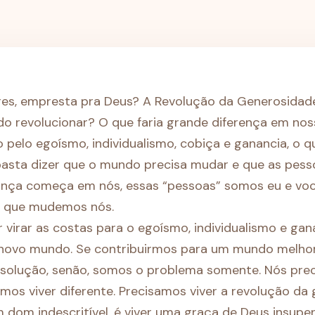
es, empresta pra Deus? A Revolução da Generosidade
o revolucionar? O que faria grande diferença em no
elo egoísmo, individualismo, cobiça e ganancia, o que
sta dizer que o mundo precisa mudar e que as pess
ança começa em nós, essas “pessoas” somos eu e voc
 que mudemos nós.
 virar as costas para o egoísmo, individualismo e ga
novo mundo. Se contribuirmos para um mundo melhor
solução, senão, somos o problema somente. Nós pre
amos viver diferente. Precisamos viver a revolução da
dom indescritível, é viver uma graça de Deus insuper