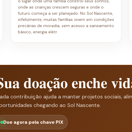
o lugar onde uma família constrói seus sonhos,
onde as crianças crescem seguras e onde o
futuro começa a ser planejado. No Sol Nascente,
infelizmente, muitas famílias vivem em condições
precárias de moradia, sem acesso a saneamento
básico, energia elétr
Sua doação enche vid
ada contribuição ajuda a manter projetos sociais, ali
portunidades chegando ao Sol Nascente.
Doe agora pela chave PIX