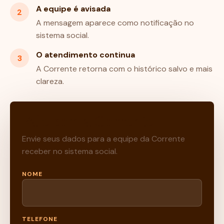
A equipe é avisada
2
A mensagem aparece como notificação no
sistema social.
O atendimento continua
3
A Corrente retorna com o histórico salvo e mais
clareza.
Fale com a Corrente
Envie seus dados para a equipe da Corrente
receber no sistema social.
NOME
TELEFONE