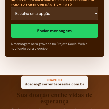
NA LISTA TEM UM NOME DE UMA FRUTA, ESCOLHA
PARA EU SABER QUE NÃO É UM ROBÔ
Enviar mensagem
A mensagem será gravada no Projeto Social Web e
notificada para a equipe.
CHAVE PIX
doacao@correntebrasilia.com.br
Sua doação enche vidas de
esperança