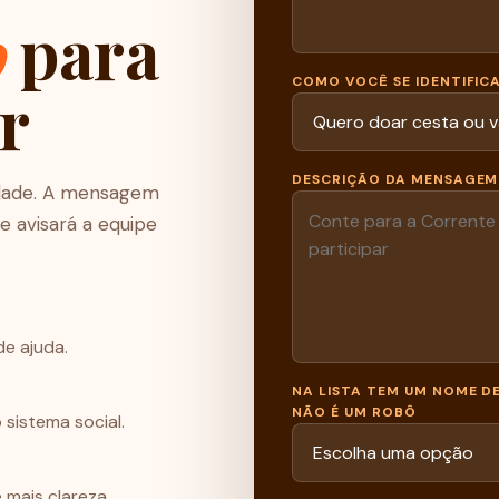
o
para
COMO VOCÊ SE IDENTIFIC
r
DESCRIÇÃO DA MENSAGEM
idade. A mensagem
e avisará a equipe
de ajuda.
NA LISTA TEM UM NOME D
NÃO É UM ROBÔ
sistema social.
 mais clareza.