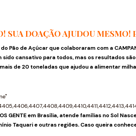
! SUA DOAÇÃO AJUDOU MESMO! 
jas do Pão de Açúcar que colaboraram com a CAMPA
do cansativo para todos, mas os resultados são ex
 mais de 20 toneladas que ajudou a alimentar milh
ne"
4405,4406,4407,4408,4409,4410,4411,4412,4413,44
SOS GENTE em Brasília, atende famílias no Sol Nasc
io Taquari e outras regiões. Caso queira conhece