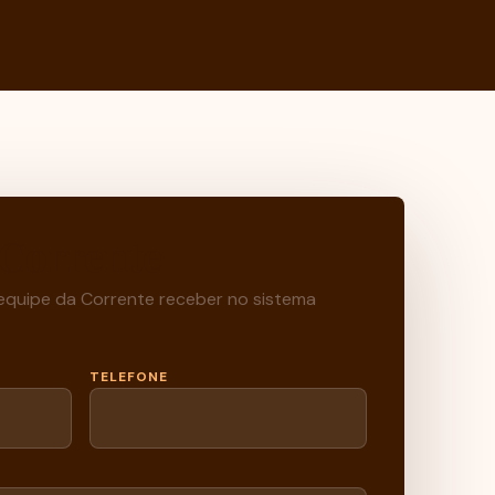
 Corrente
 equipe da Corrente receber no sistema
TELEFONE