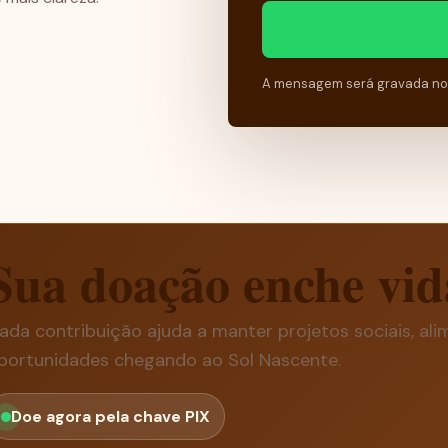
A mensagem será gravada no P
Sua doação enche vid
ada contribuição ajuda a manter projetos sociais, ali
portunidades chegando ao Sol Nascente.
Doe agora pela chave PIX