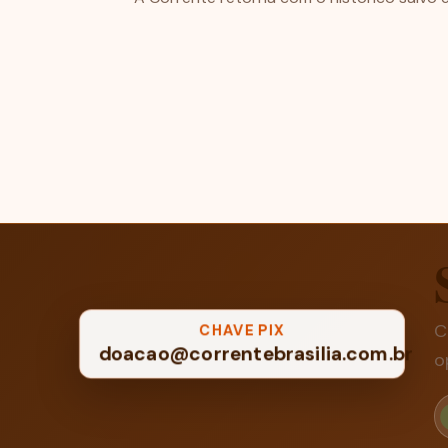
C
CHAVE PIX
doacao@correntebrasilia.com.br
o