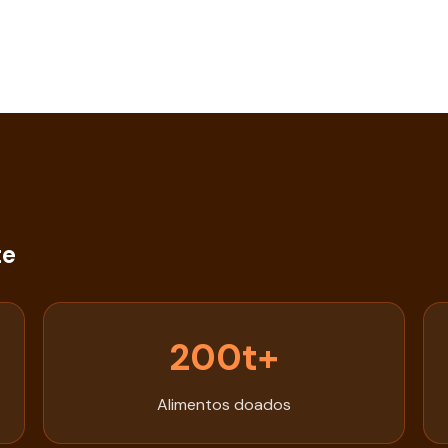
te
200t+
Alimentos doados