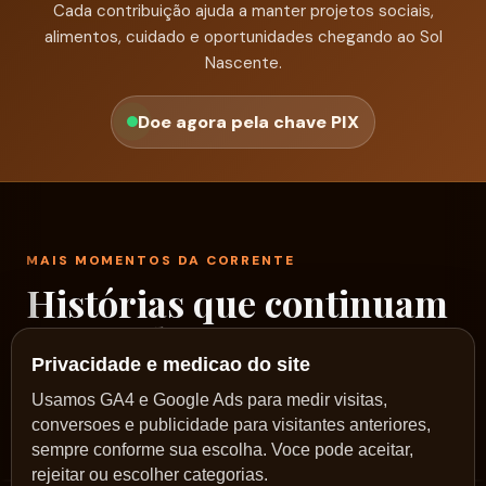
Cada contribuição ajuda a manter projetos sociais,
alimentos, cuidado e oportunidades chegando ao Sol
Nascente.
Doe agora pela chave PIX
MAIS MOMENTOS DA CORRENTE
Histórias que continuam
passando por aqui
Privacidade e medicao do site
Um rodízio de fotos reais dos nossos encontros,
Usamos GA4 e Google Ads para medir visitas,
conversoes e publicidade para visitantes anteriores,
ações e caminhos no Sol Nascente.
sempre conforme sua escolha. Voce pode aceitar,
rejeitar ou escolher categorias.