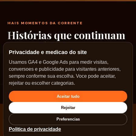
MAIS MOMENTOS DA CORRENTE
Histórias que continuam
passando por aqui
Privacidade e medicao do site
Um rodízio de fotos reais dos nossos encontros,
Usamos GA4 e Google Ads para medir visitas,
conversoes e publicidade para visitantes anteriores,
ações e caminhos no Sol Nascente.
sempre conforme sua escolha. Voce pode aceitar,
rejeitar ou escolher categorias.
Aceitar tudo
Rejeitar
Pix: doacao@correntebrasilia.com.br ·
Voltar para
Preferencias
a página inicial
Politica de privacidade