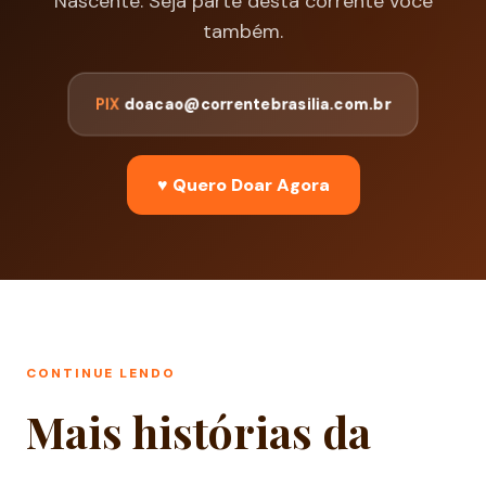
Nascente. Seja parte desta corrente você
também.
PIX
doacao@correntebrasilia.com.br
♥ Quero Doar Agora
CONTINUE LENDO
Mais histórias da