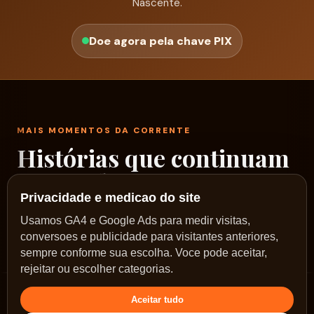
Nascente.
Doe agora pela chave PIX
MAIS MOMENTOS DA CORRENTE
Histórias que continuam
passando por aqui
Privacidade e medicao do site
Um rodízio de fotos reais dos nossos encontros,
Usamos GA4 e Google Ads para medir visitas,
conversoes e publicidade para visitantes anteriores,
ações e caminhos no Sol Nascente.
sempre conforme sua escolha. Voce pode aceitar,
rejeitar ou escolher categorias.
Aceitar tudo