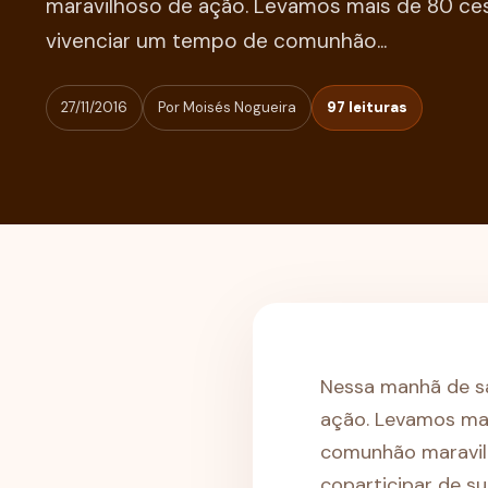
maravilhoso de ação. Levamos mais de 80 ce
vivenciar um tempo de comunhão...
27/11/2016
Por Moisés Nogueira
97 leituras
Nessa manhã de sá
ação. Levamos ma
comunhão maravilh
coparticipar de su