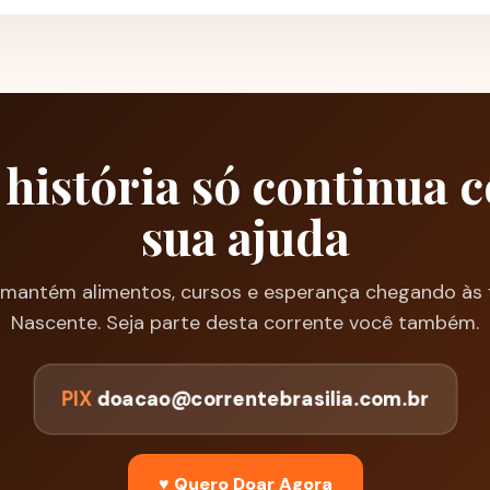
 história só continua 
sua ajuda
antém alimentos, cursos e esperança chegando às f
Nascente. Seja parte desta corrente você também.
PIX
doacao@correntebrasilia.com.br
♥ Quero Doar Agora