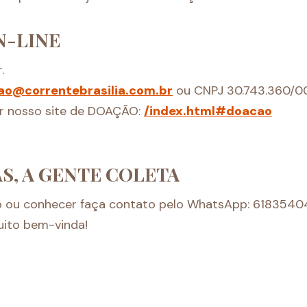
N-LINE
.
ao@correntebrasilia.com.br
ou CNPJ 30.743.360/0
r nosso site de DOAÇÃO:
/index.html#doacao
S, A GENTE COLETA
io ou conhecer faça contato pelo WhatsApp: 618354
uito bem-vinda!