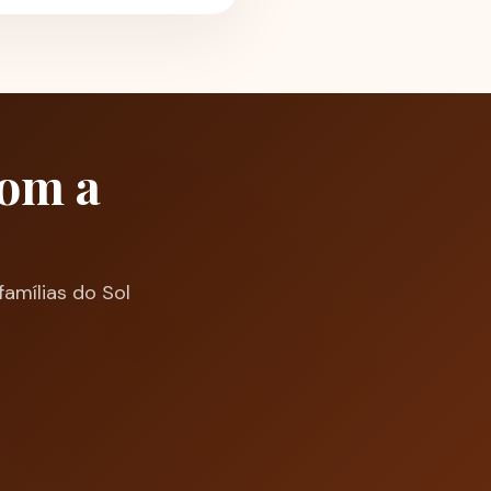
com a
amílias do Sol