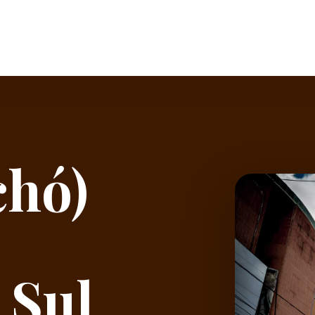
chó)
 Sul