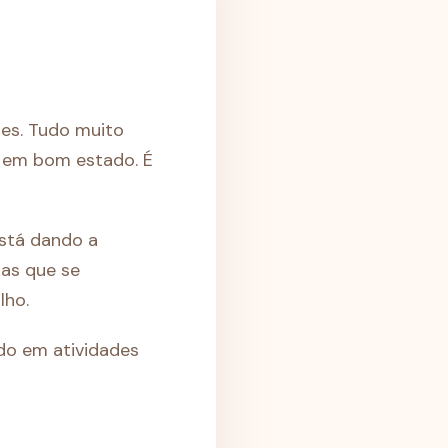
es. Tudo muito
o em bom estado. É
está dando a
oas que se
lho.
ido em atividades