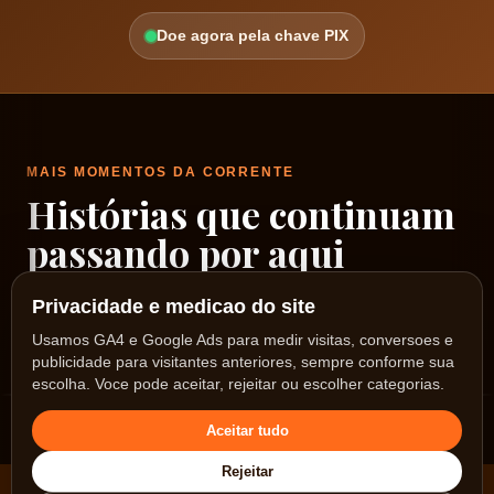
Doe agora pela chave PIX
MAIS MOMENTOS DA CORRENTE
Histórias que continuam
passando por aqui
Privacidade e medicao do site
Um rodízio de fotos reais dos nossos encontros, ações e
Usamos GA4 e Google Ads para medir visitas, conversoes e
caminhos no Sol Nascente.
publicidade para visitantes anteriores, sempre conforme sua
escolha. Voce pode aceitar, rejeitar ou escolher categorias.
Aceitar tudo
Rejeitar