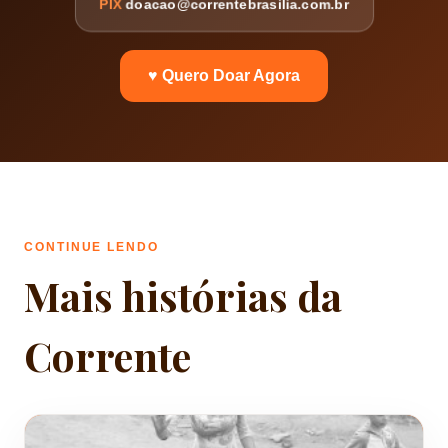
PIX
doacao@correntebrasilia.com.br
♥ Quero Doar Agora
CONTINUE LENDO
Mais histórias da
Corrente