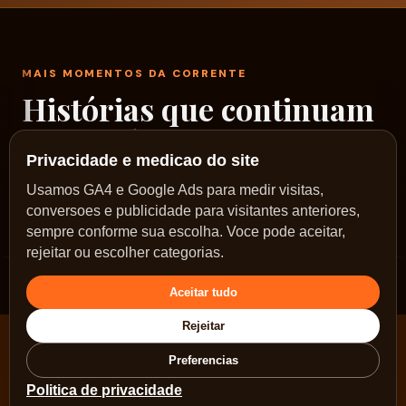
MAIS MOMENTOS DA CORRENTE
Histórias que continuam
passando por aqui
Privacidade e medicao do site
Um rodízio de fotos reais dos nossos encontros,
Usamos GA4 e Google Ads para medir visitas,
conversoes e publicidade para visitantes anteriores,
ações e caminhos no Sol Nascente.
sempre conforme sua escolha. Voce pode aceitar,
rejeitar ou escolher categorias.
Aceitar tudo
Rejeitar
Pix: doacao@correntebrasilia.com.br ·
Voltar para
Preferencias
a página inicial
Politica de privacidade