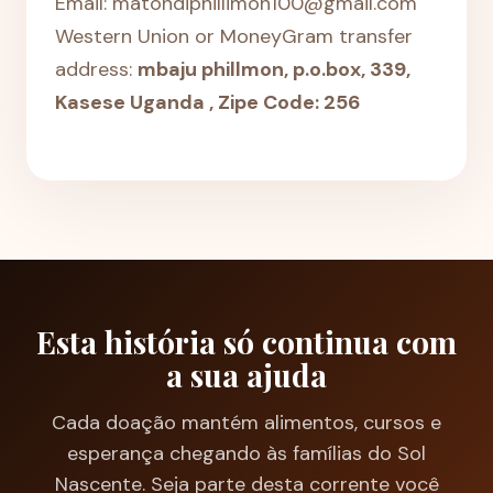
Email: matondiphillimon100@gmail.com
Western Union or MoneyGram transfer
address:
mbaju phillmon, p.o.box, 339,
Kasese Uganda , Zipe Code: 256
Esta história só continua com
a sua ajuda
Cada doação mantém alimentos, cursos e
esperança chegando às famílias do Sol
Nascente. Seja parte desta corrente você